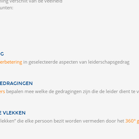
ing verschilt van de veelheid
unten:
NG
erbetering
in geselecteerde aspecten van leiderschapsgedrag
GEDRAGINGEN
ers
bepalen mee welke de gedragingen zijn die de leider dient te 
E VLEKKEN
 vlekken” die elke persoon bezit worden vermeden door het
360° g