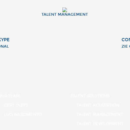
TALENT MANAGEMENT
KYPE
CO
ONAL
ZIE
OUR TEAM
TALENT SOLUTIONS
GERT OLEFS
TALENT ACQUISITION
LUCI NASCIMENTO
TALENT MANAGEMENT
TALENT DEVELOPMENT